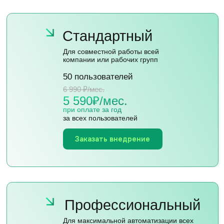
Я ознакомлен с
политикой конфиденциальности
и даю
согласие на обработку
персональных данных
Отправить
[ Контакты ]
Наши контакты
8 800 500-20-69
info@oncomm.ru
194156, г. Санкт-Петербург,
пр-кт Пархоменко, 24/9Б