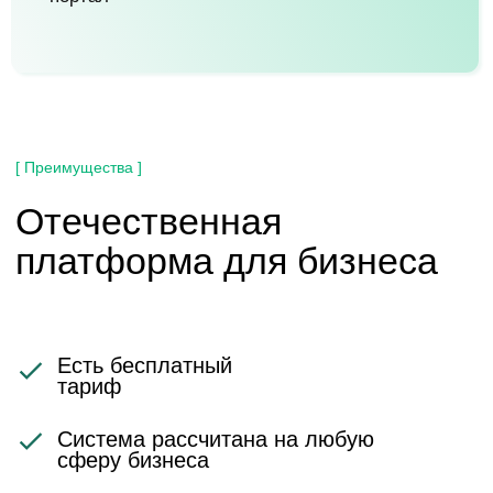
Интуитивно понятный
интерфейс
Простая интеграция с другими
системами/сервисами
Возможность создавать
виртуальные номера и АТС
[ Стоимость ]
Специальное
предложение от
партнера Битрикс24
Базовый
CRM для небольших
отделов продаж
5 пользователей