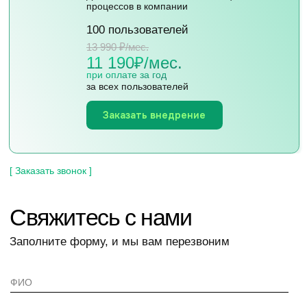
Смотреть на карте
ООО «ОНКОММ»
ИНН 7838477490
ОКВЭД 62.02
Скачать реквизиты
Политика
конфиденциальности