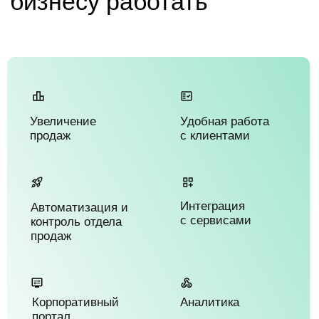
Корпоративный
Аналитика
портал
[ Преимущества ]
Отечественная
платформа для бизнеса
Есть бесплатный
тариф
Система рассчитана на любую
сферу бизнеса
Отчеты любой сложности в
формате инфографики