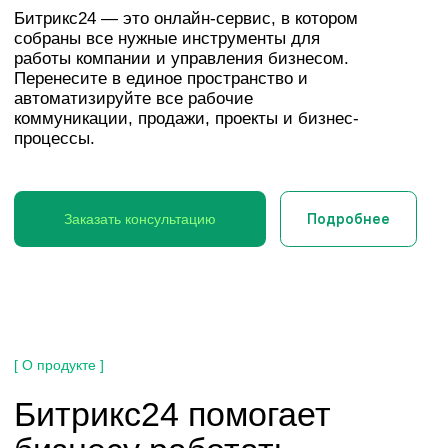
Подробнее
Заказать консультацию
[ О продукте ]
Битрикс24 помогает
бизнесу работать
Увеличение
Удобная работа
продаж
с клиентами
Интеграция
Автоматизация и
с сервисами
контроль отдела
продаж