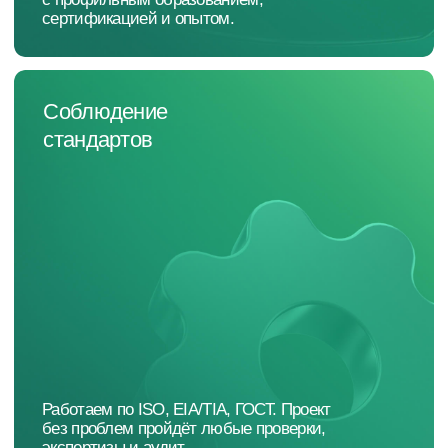
Разрабатываем техническое задание,
создаём проект и предлагаем смету —
подробно, прозрачно, без скрытых
расходов.
03
Монтажные работы и
настройка систем
Выполняем установку оборудования,
проводим пусконаладочные работы
и тестируем все системы под
нагрузкой.
04
Сдача проекта
и гарантийное
обслуживание
Передаём проект с инструкциями,
обучаем персонал и остаёмся
на связи для гарантийного
и постгарантийного обслуживания.