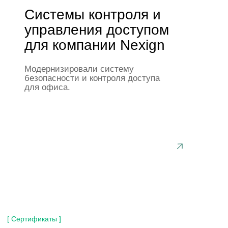
Я ознакомлен с
политикой конфиденциальности
и даю
согласие на обработку
персональных данных
Отправить
[ Контакты ]
Наши контакты
8 800 500-20-69
info@oncomm.ru
194156, г. Санкт-Петербург,
пр-кт Пархоменко, 24/9Б