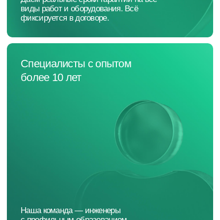
[ Этапы работы ]
Мы разбиваем проект на
ясные этапы, чтобы каждый
из них был прозрачен
01
Консультация и выезд
на объект
Уточняем задачи, собираем
требования, выезжаем на объект
для замеров и анализа технических
условий.
02
Разработка ТЗ и
проекта, согласование
сметы и сроков