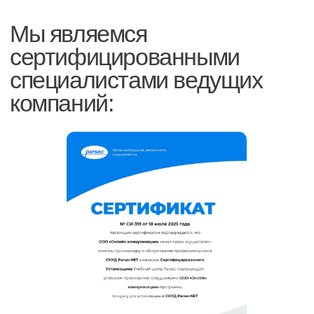
Смотреть на карте
ООО «ОНКОММ»
ИНН 7838477490
ОКВЭД 62.02
Скачать реквизиты
Политика
конфиденциальности