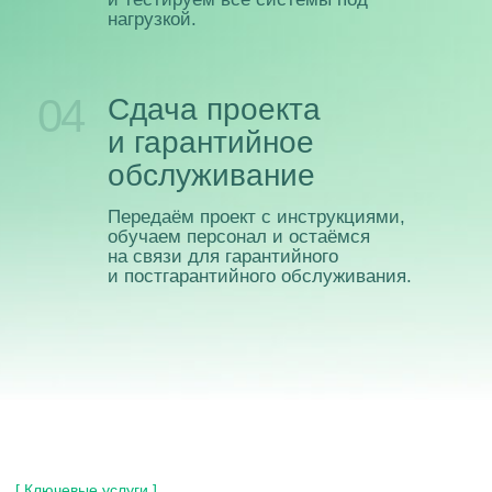
удаленного доступа ч
облачные решения
[ Сертификаты ]
Мы являемся
сертифицированными
специалистами ведущих
компаний: