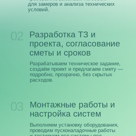
проекты:
Системы кон
Системы контроля и
и управлени
управления доступом
для ООО «Ф
для компании Nexign
Нашими специалиста
Модернизировали систему
монтаж и настройка 
безопасности и контроля доступа
включая прокладку се
для офиса.
инфраструктуры и ин
также осуществлен м
системы видеонаблюд
внутренних и внешни
архива 90+ дней и в